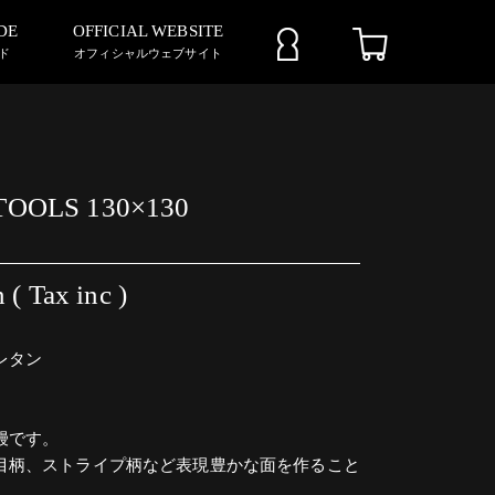
DE
OFFICIAL WEBSITE
ド
オフィシャルウェブサイト
OOLS 130×130
 ( Tax inc )
レタン
m
鏝です。
目柄、ストライプ柄など表現豊かな面を作ること