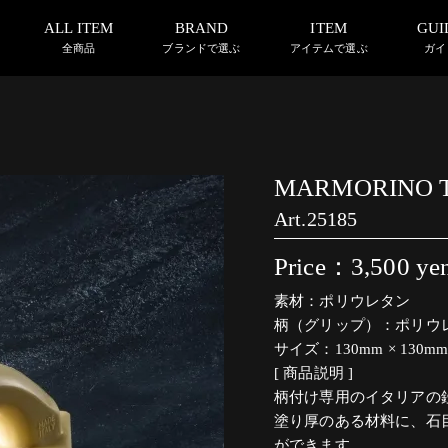
ALL ITEM
BRAND
ITEM
GUI
全商品
ブランドで選ぶ
アイテムで選ぶ
ガイ
MARMORINO T
Art.25185
Price：3,500
yen
素材：ポリウレタン
柄（グリップ）：ポリウ
サイズ：130mm × 130m
[ 商品説明 ]
柄付け専用のイタリアの
塗り厚のある材料に、石
ができます。