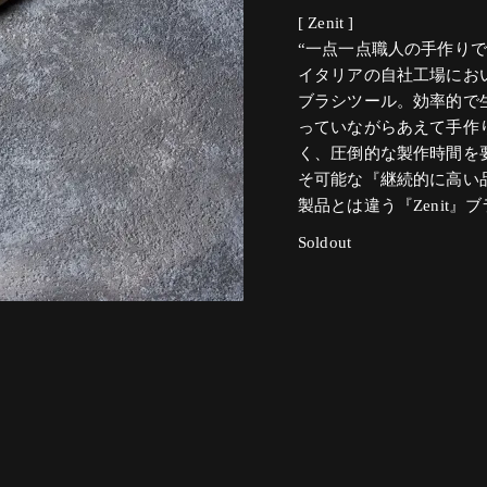
[ Zenit ]
“一点一点職人の手作り
イタリアの自社工場におい
ブラシツール。効率的で
っていながらあえて手作
く、圧倒的な製作時間を要
そ可能な『継続的に高い
製品とは違う『Zenit
Soldout