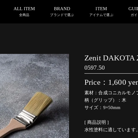
ALL ITEM
BRAND
ITEM
GUI
全商品
ブランドで選ぶ
アイテムで選ぶ
ガイ
Zenit DAKOT
0597.50
Price：1,600
yen
素材：合成コニカルモノ
柄（グリップ）：木
サイズ：9×50mm
[ 商品説明 ]
水性塗料に適しています